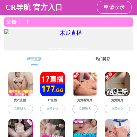
做爱影片
科研
关于组织参加第一届国家智慧教育平台数据创新应用活动的通知
05
2024.08
校内各单位：为配合教育数字化战略行动推进实施，利用大
数据开展创新研究，挖掘数据作为关键要素的重要潜能，进
一步推动国家智慧教育平台深入应用，提升国家智慧教育平
台智能化水平，根据《教育部教育技术与资源发展中心(中央
上页
1
下页
共1条
电化教育馆)关于举办第一届国家智慧教育平台数据创新应用