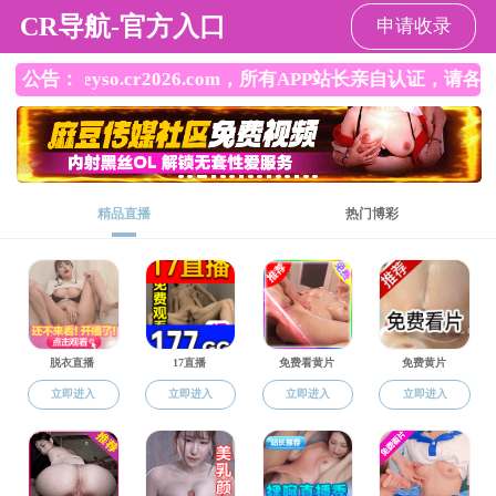
做爱影片
招生就业
上页
1
下页
共0条